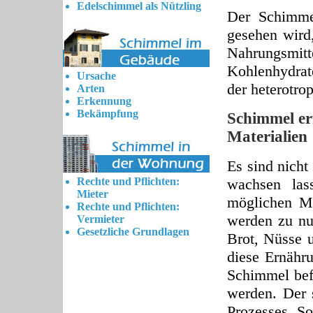
Edelschimmel als Nützling
Der Schimmel
gesehen wird,
Nahrungsmit
Kohlenhydrat
Ursache
der heterotro
Arten
Erkennung
Bekämpfung
Schimmel er
Materialien
Es sind nicht
Rechte und Pflichten:
wachsen las
Mieter
möglichen Mat
Rechte und Pflichten:
werden zu nu
Vermieter
Gesetzliche Grundlagen
Brot, Nüsse 
diese Ernähru
Schimmel befa
werden. Der 
Prozesses. So