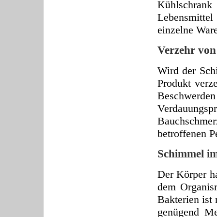
Kühlschrank
Lebensmittel
einzelne War
Verzehr vo
Wird der Sch
Produkt verze
Beschwerd
Verdauungs
Bauchschmerz
betroffenen P
Schimmel i
Der Körper ha
dem Organis
Bakterien ist
genügend Me