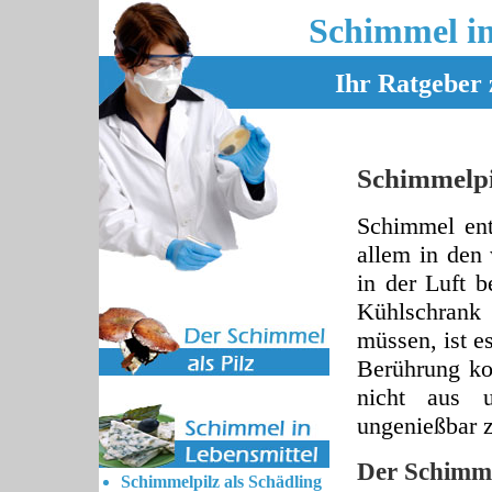
Schimmel i
Ihr Ratgebe
Schimmelpi
Schimmel ents
allem in den
in der Luft 
Kühlschran
müssen, ist e
Berührung ko
nicht aus 
ungenießbar 
Der Schimme
Schimmelpilz als Schädling