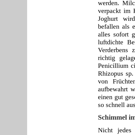
werden. Milc
verpackt im 
Joghurt wir
befallen als 
alles sofort 
luftdichte 
Verderbens 
richtig gela
Penicillium c
Rhizopus sp.
von Früchten
aufbewahrt w
einen gut ges
so schnell au
Schimmel i
Nicht jedes