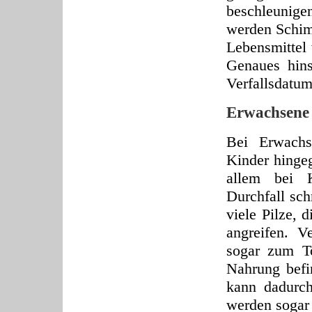
beschleunigen
werden Schim
Lebensmittel 
Genaues hin
Verfallsdatum
Erwachsene 
Bei Erwachs
Kinder hinge
allem bei K
Durchfall sch
viele Pilze, 
angreifen. V
sogar zum To
Nahrung befi
kann dadurc
werden sogar 